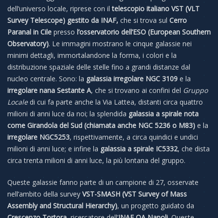
dell’universo locale, riprese con il
telescopio italiano VST (VLT
Survey Telescope) gestito da INAF,
che si trova sul
Cerro
Paranal in Cile
presso
l’osservatorio dell’ESO (European Southern
Observatory)
. Le immagini mostrano le cinque galassie nei
minimi dettagli, immortalandone la forma, i colori e la
distribuzione spaziale delle stelle fino a grandi distanze dal
nucleo centrale. Sono: la
galassia irregolare NGC 3109
e la
irregolare nana Sestante A
, che si trovano ai confini del
Gruppo
Locale
di cui fa parte anche la Via Lattea, distanti circa quattro
milioni di anni luce da noi; la splendida
galassia a spirale
nota
come Girandola del Sud (chiamata anche NGC 5236 o M83)
e la
irregolare NGC5253
, rispettivamente, a circa quindici e undici
milioni di anni luce; e infine la
galassia a spirale IC5332
, che dista
circa trenta milioni di anni luce, la più lontana del gruppo.
Queste galassie fanno parte di un campione di 27, osservate
nell’ambito della survey
VST-SMASH (VST Survey of Mass
Assembly and Structural Hierarchy)
, un progetto guidato da
Crescenzo Tortora
, ricercatore dell’
INAF OA Napoli
. Queste