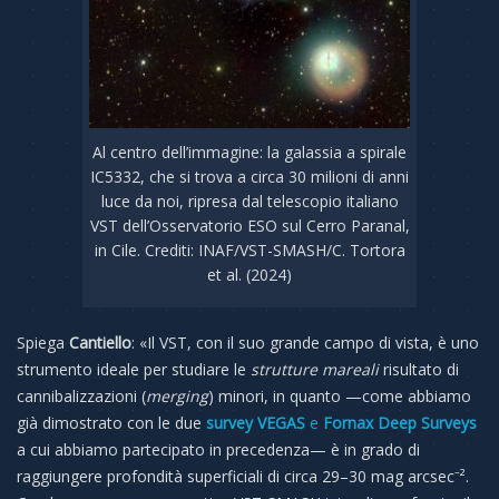
Al centro dell’immagine: la galassia a spirale
IC5332, che si trova a circa 30 milioni di anni
luce da noi, ripresa dal telescopio italiano
VST dell’Osservatorio ESO sul Cerro Paranal,
in Cile. Crediti: INAF/VST-SMASH/C. Tortora
et al. (2024)
Spiega
Cantiello
: «Il VST, con il suo grande campo di vista, è uno
strumento ideale per studiare le
strutture mareali
risultato di
cannibalizzazioni (
merging
) minori, in quanto —come abbiamo
già dimostrato con le due
survey VEGAS
e
Fornax Deep Surveys
a cui abbiamo partecipato in precedenza— è in grado di
raggiungere profondità superficiali di circa 29–30 mag arcsec⁻².