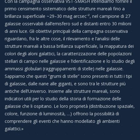
Con la campagna osservativa VST-SMASH intendiamo fornire il
primo censimento sistematico delle strutture mareali fino a
brillanza superficiale ~29–30 mag arcsec⁻², nel campione di 27
galassie osservabili dall’emisfero sud e distanti entro 30 milioni
di anni luce. Gli obiettivi principali della campagna osservativa
riguardano, fra le altre cose, il rilevamento e l’analisi delle
strutture mareali a bassa brillanza superficiale, la mappatura dei
colori degli aloni galattici, la caratterizzazione delle popolazioni
stellari di campo nelle galassie e l’identificazione e lo studio degli
ammassi globulari (raggruppamenti di stelle) nelle galassie.
Sappiamo che questi “grumi di stelle” sono presenti in tutti i tipi
di galassie, dalle nane alle giganti, e sono tra le strutture più
antiche dell’Universo. Insieme alle strutture mareali, sono
indicatori utili per lo studio della storia di formazione delle
galassie che li ospitano. Le loro proprietà (distribuzione spaziale,
colore, funzione di luminosità, …) offrono la possibilità di
comprendere gli eventi che hanno modellato gli ambienti
galattici.»