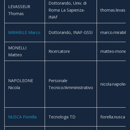
Dottorando, Univ. di
LEVASSEUR
Roma La Sapienza-
thomas.levasse
Thomas
INAF
MIRABILE Marco
Dottorando, INAF-GSSI
marco.mirabile
MONELLI
Ricercatore
matteo.monelli
Matteo
NAPOLEONE
Personale
nicola.napoleo
Nicola
Tecnico/Amministrativo
NUSCA Fiorella
Tecnologa TD
fiorella.nusca