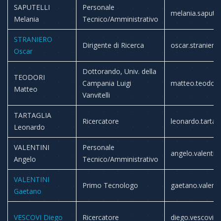
SAPUTELLI
Personale
melania.saputell
Melania
Tecnico/Amministrativo
STRANIERO
Dirigente di Ricerca
oscar.straniero
Oscar
Dottorando, Univ. della
TEODORI
Campania Luigi
matteo.teodori
Matteo
Vanvitelli
TARTAGLIA
Ricercatore
leonardo.tartagl
Leonardo
VALENTINI
Personale
angelo.valentini
Angelo
Tecnico/Amministrativo
VALENTINI
Primo Tecnologo
gaetano.valenti
Gaetano
VESCOVI Diego
Ricercatore
diego.vescovi