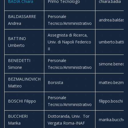
BADIA Chiara
Primo Tecnologo
chiara.badia
BALDASSARRE
Personale
andrea.baldass
Andrea
Tecnico/Amministrativo
Assegnista di Ricerca,
BATTINO
Univ. di Napoli Federico
umberto.battin
Umberto
II
BENEDETTI
Personale
simone.benedet
Simone
Tecnico/Amministrativo
BEZMALINOVICH
Borsista
matteo.bezmali
Matteo
Personale
BOSCHI Filippo
filippo.boschi
Tecnico/Amministrativo
BUCCHERI
Dottoranda, Univ. Tor
marika.buccheri
Marika
Vergata Roma-INAF