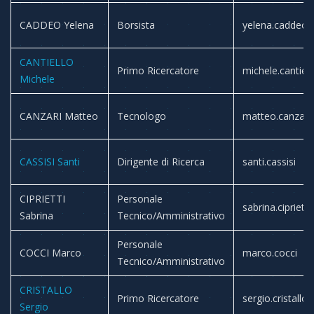
CADDEO Yelena
Borsista
yelena.caddeo
CANTIELLO
Primo Ricercatore
michele.cantiell
Michele
CANZARI Matteo
Tecnologo
matteo.canzari
CASSISI Santi
Dirigente di Ricerca
santi.cassisi
CIPRIETTI
Personale
sabrina.ciprietti
Sabrina
Tecnico/Amministrativo
Personale
COCCI Marco
marco.cocci
Tecnico/Amministrativo
CRISTALLO
Primo Ricercatore
sergio.cristallo
Sergio