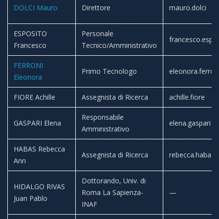
DOLCI Mauro
Direttore
mauro.dolci
ESPOSITO
Personale
francesco.espo
Francesco
Tecnico/Amministrativo
FERRONI
Primo Tecnologo
eleonora.ferron
Eleonora
FIORE Achille
Assegnista di Ricerca
achille.fiore
Responsabile
GASPARI Elena
elena.gaspari
Amministrativo
HABAS Rebecca
Assegnista di Ricerca
rebecca.habas
Ann
Dottorando, Univ. di
HIDALGO RIVAS
Roma La Sapienza-
—
Juan Pablo
INAF