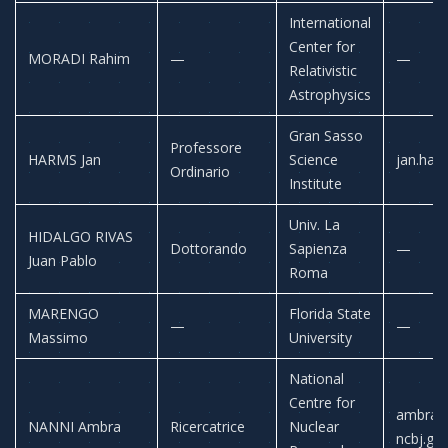
International
Center for
MORADI Rahim
—
—
Relativistic
Astrophysics
Gran Sasso
Professore
HARMS Jan
Science
jan.harm
Ordinario
Institute
Univ. La
HIDALGO RIVAS
Dottorando
Sapienza
—
Juan Pablo
Roma
MARENGO
Florida State
—
—
Massimo
University
National
Centre for
ambra.
NANNI Ambra
Ricercatrice
Nuclear
ncbj.gov