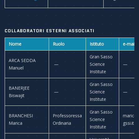
COLLABORATORI ESTERNI ASSOCIATI
Nome
Ruolo
Istituto
e-mail
Gran Sasso
ARCA SEDDA
—
Science
—
Manuel
Institute
Gran Sasso
BANERJEE
—
Science
—
Biswajit
Institute
Gran Sasso
BRANCHESI
Professoressa
marica.
Science
Marica
Ordinaria
gssi.it
Institute