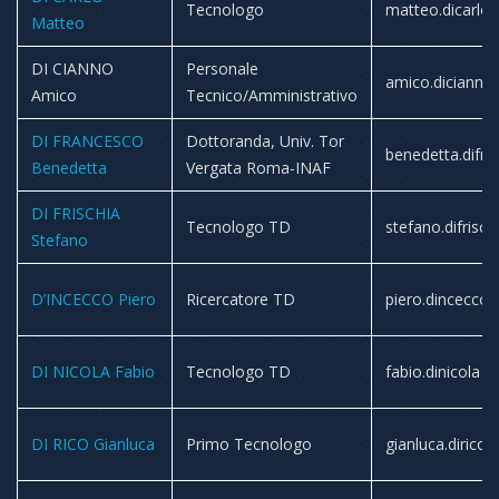
Tecnologo
matteo.dicarlo
Matteo
DI CIANNO
Personale
amico.dicianno
Amico
Tecnico/Amministrativo
DI FRANCESCO
Dottoranda, Univ. Tor
benedetta.difr
Benedetta
Vergata Roma-INAF
DI FRISCHIA
Tecnologo TD
stefano.difrisch
Stefano
D’INCECCO Piero
Ricercatore TD
piero.dincecco
DI NICOLA Fabio
Tecnologo TD
fabio.dinicola
DI RICO Gianluca
Primo Tecnologo
gianluca.dirico