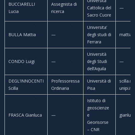
Università
BUCCIARELLI
Assegnista di
Cattolica del
—
Lucia
ricerca
Sacro Cuore
Universita’
BULLA Mattia
—
degli studi di
mattia.b
Ferrara
Università
CONDO Luigi
—
degli Studi
—
dell’Aquila
DEGL’INNOCENTI
Professoressa
Università di
scilla.d
Scilla
Ordinaria
Pisa
unipi.it
Istituto di
geoscienze
FRASCA Gianluca
—
e
gianluca
Georisorse
– CNR