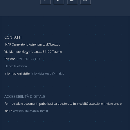
CONTATTI
INAF-Osservatorio Astronomico d'Abruzzo
Via Mentore Maggini, s.n.c., 64100 Teramo
Telefono:
+39 0861 - 43 97 11
Elenco telefonico
Informazioni visite:
info-visite.oaab @ inaf.it
ACCESSIBILITÀ DIGITALE
Per richiedere documenti pubblicati su questo sito in modalità accessibile inviare una e-
mail a
accessibilita.oaab @ inaf.it