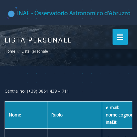
Toggle
LISTA PERSONALE
navigati
Home
Lista Personale
Centralino: (+39) 0861 439 – 711
e-mail:
Nome
Ruolo
nome.cognom
inaf.it