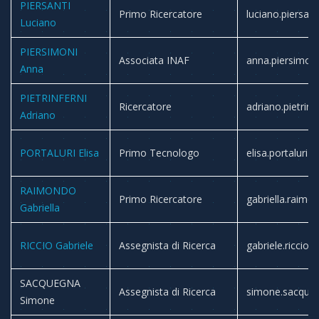
PIERSANTI
Primo Ricercatore
luciano.piersant
Luciano
PIERSIMONI
Associata INAF
anna.piersimoni
Anna
PIETRINFERNI
Ricercatore
adriano.pietrinf
Adriano
PORTALURI Elisa
Primo Tecnologo
elisa.portaluri
RAIMONDO
Primo Ricercatore
gabriella.raimo
Gabriella
RICCIO Gabriele
Assegnista di Ricerca
gabriele.riccio
SACQUEGNA
Assegnista di Ricerca
simone.sacque
Simone