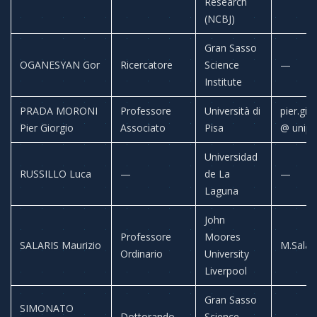
Research
(NCBJ)
Gran Sasso
OGANESYAN Gor
Ricercatore
Science
—
Institute
PRADA MORONI
Professore
Università di
pier.gio
Pier Giorgio
Associato
Pisa
@ unipi.
Universidad
RUSSILLO Luca
—
de La
—
Laguna
John
Professore
Moores
SALARIS Maurizio
M.Salari
Ordinario
University
Liverpool
Gran Sasso
SIMONATO
Dottorando
Science
—