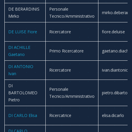
DE BERARDINIS
Personale
mirko.deberardi
Mirko
Tecnico/Amministrativo
DE LUISE Fiore
Ricercatore
fiore.deluise
DI ACHILLE
Primo Ricercatore
gaetano.diachill
Gaetano
DI ANTONIO
Ricercatore
ivan.diantonio
Ivan
DI
Personale
BARTOLOMEO
pietro.dibartol
Tecnico/Amministrativo
Pietro
DI CARLO Elisa
Ricercatrice
elisa.dicarlo
DI CARLO