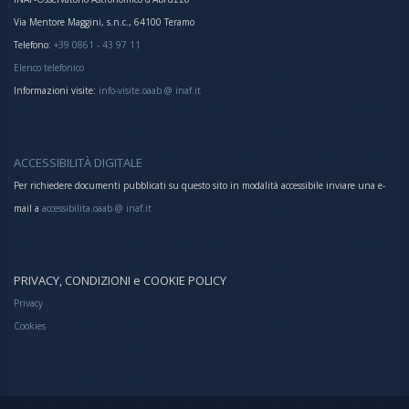
Via Mentore Maggini, s.n.c., 64100 Teramo
Telefono:
+39 0861 - 43 97 11
Elenco telefonico
Informazioni visite:
info-visite.oaab @ inaf.it
ACCESSIBILITÀ DIGITALE
Per richiedere documenti pubblicati su questo sito in modalità accessibile inviare una e-
mail a
accessibilita.oaab @ inaf.it
PRIVACY, CONDIZIONI e COOKIE POLICY
Privacy
Cookies