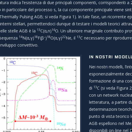
tura indica l’esistenza di due principali componenti, corrispondenti a 2 
in particolare del processo s, la cui componente principale viene sinte
hermally Pulsing AGB; si veda Figura 1). In tale fase, un ricorrente
i interni stellari, permettendoci dunque di testare i modelli teorici att
13
16
nelle stelle AGB è la
C(α,n)
O. Un ulteriore marginale contributo pro
14
18
–
18
22
13
a sequenza
N(α,γ)
F(β
)
O(α,γ)
Ne, il
C necessario per riprodurre
’inviluppo convettivo.
IN NOSTRI MODELL
Nei nostri modelli, l’in
esponenzialmente decre
formazione di una con
13
di
C (si veda Figura 2
con un network nucleare
letteratura, a partire 
determinazioni teoric
punto di vista teorico l
AGB espellono nel Mezzo
disponibili on-line ne