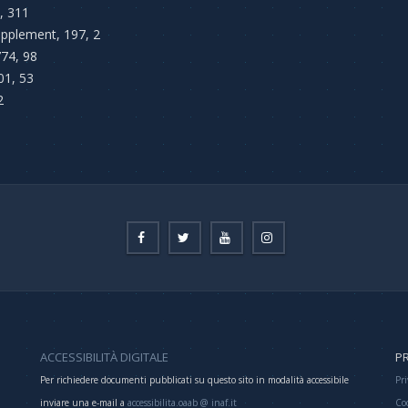
7, 311
Supplement, 197, 2
774, 98
801, 53
2
ACCESSIBILITÀ DIGITALE
PR
Per richiedere documenti pubblicati su questo sito in modalità accessibile
Pri
inviare una e-mail a
accessibilita.oaab @ inaf.it
Co