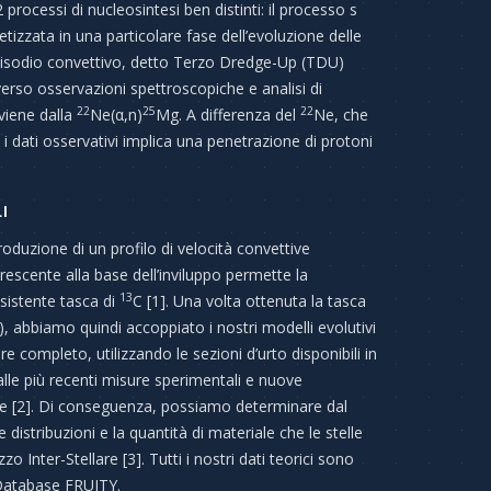
processi di nucleosintesi ben distinti: il processo s
tizzata in una particolare fase dell’evoluzione delle
 episodio convettivo, detto Terzo Dredge-Up (TDU)
raverso osservazioni spettroscopiche e analisi di
22
25
22
viene dalla
Ne(α,n)
Mg. A differenza del
Ne, che
 i dati osservativi implica una penetrazione di protoni
I
troduzione di un profilo di velocità convettive
scente alla base dell’inviluppo permette la
13
sistente tasca di
C [1]. Una volta ottenuta la tasca
), abbiamo quindi accoppiato i nostri modelli evolutivi
 completo, utilizzando le sezioni d’urto disponibili in
dalle più recenti misure sperimentali e nuove
he [2]. Di conseguenza, possiamo determinare dal
e distribuzioni e la quantità di materiale che le stelle
 Inter-Stellare [3]. Tutti i nostri dati teorici sono
l Database FRUITY.