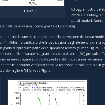
Ad oggi il nostro data
Figura 2
iniziali 1.3 < M/M
< 6 
ʘ
questi modelli, fornia
te dalle osservazioni (come gravità e luminosità).
e potenziali lacune nel trattamento della convezione dei nostri modelli
tesi [4]. Abbiamo verificato che le distribuzioni degli elementi s che si
in grado di riprodurre parte dello spread osservato (si veda Figura 3). U
che con quelle misurate nei grani di carburo di silicio (SiC) pre-solari. 
no essere spiegate solo ricollegandole alla nucleosintesi avvenuta in 
 anomalie, abbiamo verificato come la rotazione da sola non sia in gr
ccordo migliore [6] (si veda Figura 4).