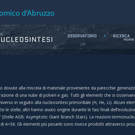
OSSERVATORIO
RICERCA
NUCLEOSINTESI
Home
 dovute alla miscela di materiale proveniente da parecchie generazio
trazione di una nube di polveri e gas. Tutti gli elementi che si osservan
niverso in seguito alla nucleosintesi primordiale (H, He, Li). Alcuni elem
e le stelle; altri hanno avuto origine durante le fasi finali dell’evoluzio
’ (Stelle AGB: Asymptotic Giant Branch Stars). Le reazioni termonuclear
i A=56. Gli elementi più pesanti sono invece prodotti attraverso proce