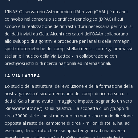
L’INAF-Osservatorio Astronomico d’Abruzzo (OAAb) è da anni
coinvolto nel consorzio scientifico-tecnologico (DPAC) il cui
scopo è la realizzazione dell’infrastruttura necessaria per l’analisi
dei dati inviati da Gaia. Alcuni ricercatori dell’OAAb collaborano
allo sviluppo di algoritmi e procedure per l’analisi delle immagini
spettrofotometriche dei campi stellari densi - come gli ammassi
stellari e il nucleo della Via Lattea - in collaborazione con
prestigiosi istituti di ricerca nazionali ed internazionali.
LA VIA LATTEA
Lo studio della struttura, dell’evoluzione e della formazione della
nostra galassia è sicuramente uno dei campi di ricerca su cui i
dati di Gaia hanno avuto il maggiore impatto, segnando un vero
‘Rinascimento’ negli studi galattici. La scoperta di un gruppo di
circa 30000 stelle che si muovono in modo sincrono in direzione
opposta al resto del campione di circa 7 milioni di stelle, ha, ad
esempio, dimostrato che esse appartengono ad una diversa
popolazione stellare, cioè ad un’altra galassia, la cosiddetta