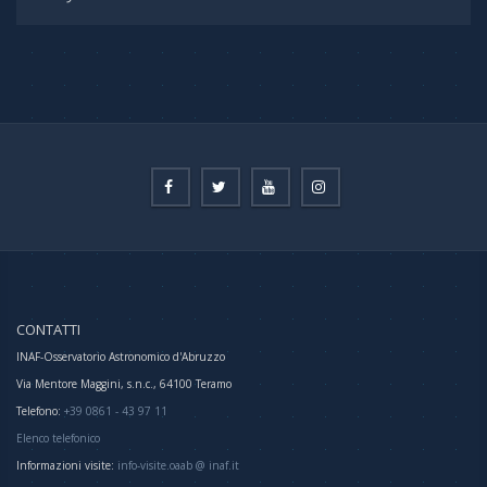
CONTATTI
INAF-Osservatorio Astronomico d'Abruzzo
Via Mentore Maggini, s.n.c., 64100 Teramo
Telefono:
+39 0861 - 43 97 11
Elenco telefonico
Informazioni visite:
info-visite.oaab @ inaf.it