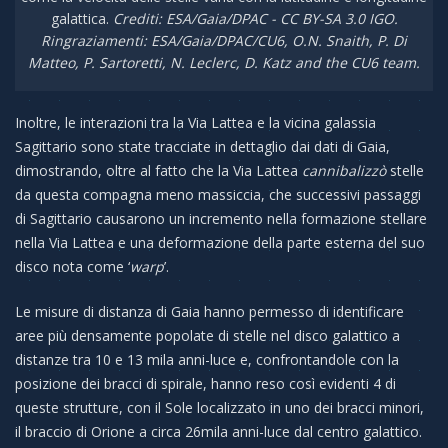
galattica.
Crediti: ESA/Gaia/DPAC - CC BY-SA 3.0 IGO.
Ringraziamenti: ESA/Gaia/DPAC/CU6, O.N. Snaith, P. Di
Matteo, P. Sartoretti, N. Leclerc, D. Katz and the CU6 team.
Inoltre, le interazioni tra la Via Lattea e la vicina galassia
Sagittario sono state tracciate in dettaglio dai dati di Gaia,
dimostrando, oltre al fatto che la Via Lattea
cannibalizzò
stelle
da questa compagna meno massiccia, che successivi passaggi
di Sagittario causarono un incremento nella formazione stellare
nella Via Lattea e una deformazione della parte esterna del suo
disco nota come ‘
warp
’.
Le misure di distanza di Gaia hanno permesso di identificare
aree più densamente popolate di stelle nel disco galattico a
distanze tra 10 e 13 mila anni-luce e, confrontandole con la
posizione dei bracci di spirale, hanno reso così evidenti 4 di
queste strutture, con il Sole localizzato in uno dei bracci minori,
il braccio di Orione a circa 26mila anni-luce dal centro galattico.