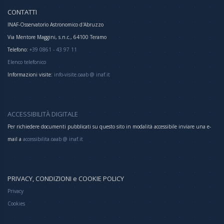
CONTATTI
INAF-Osservatorio Astronomico d'Abruzzo
Via Mentore Maggini, s.n.c., 64100 Teramo
Telefono:
+39 0861 - 43 97 11
Elenco telefonico
Informazioni visite:
info-visite.oaab @ inaf.it
ACCESSIBILITÀ DIGITALE
Per richiedere documenti pubblicati su questo sito in modalità accessibile inviare una e-
mail a
accessibilita.oaab @ inaf.it
PRIVACY, CONDIZIONI e COOKIE POLICY
Privacy
Cookies