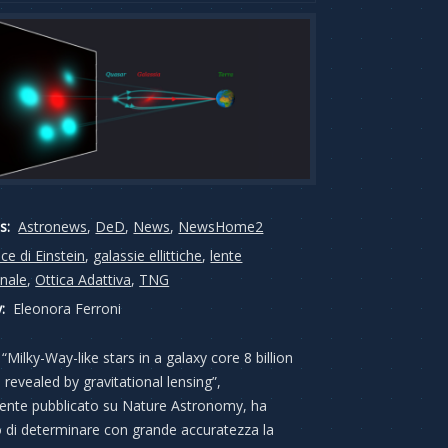
s:
Astronews
,
DeD
,
News
,
NewsHome2
ce di Einstein
,
galassie ellittiche
,
lente
onale
,
Ottica Adattiva
,
TNG
:
Eleonora Ferroni
“Milky-Way-like stars in a galaxy core 8 billion
 revealed by gravitational lensing”,
ente pubblicato su Nature Astronomy, ha
di determinare con grande accuratezza la