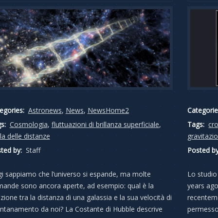
egories:
Astronews
,
News
,
NewsHome2
Categorie
s:
Cosmologia
,
fluttuazioni di brillanza superficiale
,
Tags:
cro
la delle distanze
gravitazi
ted by:
Staff
Posted by
i sappiamo che l’universo si espande, ma molte
Lo studio 
ande sono ancora aperte, ad esempio: qual è la
years ago
azione tra la distanza di una galassia e la sua velocità di
recentem
ontanamento da noi? La Costante di Hubble descrive
permesso 