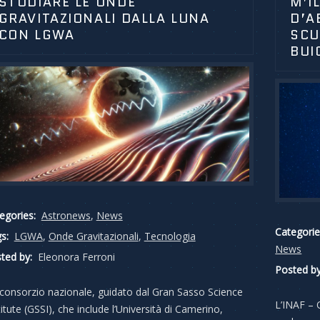
STUDIARE LE ONDE
M’I
GRAVITAZIONALI DALLA LUNA
D’A
CON LGWA
SCU
BUI
egories:
Astronews
,
News
Categorie
s:
LGWA
,
Onde Gravitazionali
,
Tecnologia
News
ted by:
Eleonora Ferroni
Posted by
consorzio nazionale, guidato dal Gran Sasso Science
L’INAF – 
titute (GSSI), che include l’Università di Camerino,