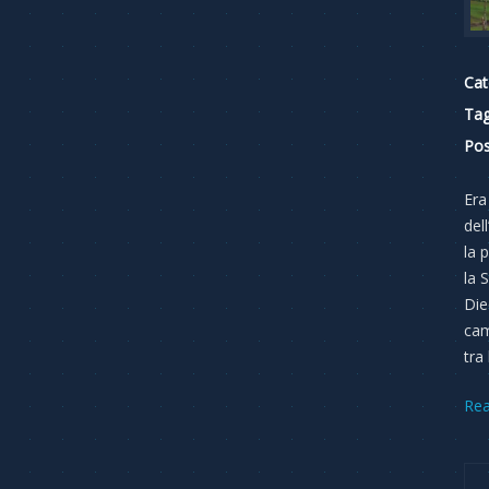
Cat
Tag
Pos
Era
del
la 
la 
Die
cam
tra
Re