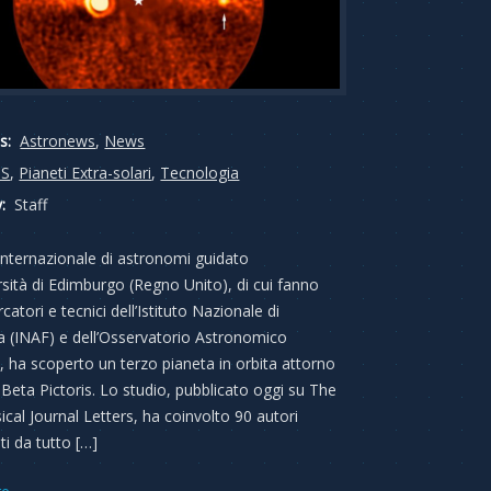
s:
Astronews
,
News
IS
,
Pianeti Extra-solari
,
Tecnologia
:
Staff
nternazionale di astronomi guidato
ersità di Edimburgo (Regno Unito), di cui fanno
rcatori e tecnici dell’Istituto Nazionale di
ca (INAF) e dell’Osservatorio Astronomico
, ha scoperto un terzo pianeta in orbita attorno
a Beta Pictoris. Lo studio, pubblicato oggi su The
ical Journal Letters, ha coinvolto 90 autori
ti da tutto […]