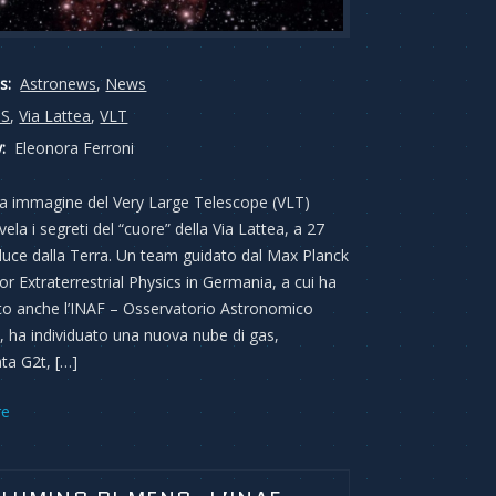
s:
Astronews
,
News
IS
,
Via Lattea
,
VLT
:
Eleonora Ferroni
a immagine del Very Large Telescope (VLT)
vela i segreti del “cuore” della Via Lattea, a 27
 luce dalla Terra. Un team guidato dal Max Planck
for Extraterrestrial Physics in Germania, a cui ha
to anche l’INAF – Osservatorio Astronomico
, ha individuato una nuova nube di gas,
ta G2t, […]
re