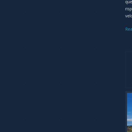
que
ris
vel
Re