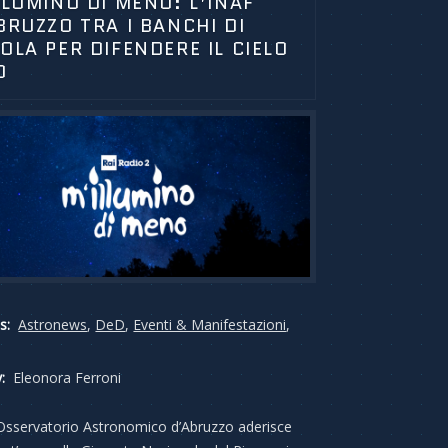
LLUMINO DI MENO: L’INAF
BRUZZO TRA I BANCHI DI
OLA PER DIFENDERE IL CIELO
O
s:
Astronews
,
DeD
,
Eventi & Manifestazioni
,
:
Eleonora Ferroni
Osservatorio Astronomico d’Abruzzo aderisce