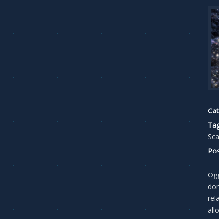
Cat
Tag
Sca
Pos
Ogg
dom
rel
all