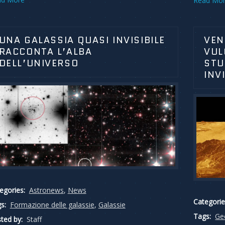
Read Mo
UNA GALASSIA QUASI INVISIBILE
VEN
RACCONTA L’ALBA
VUL
DELL’UNIVERSO
STU
INV
egories:
Astronews
,
News
Categorie
s:
Formazione delle galassie
,
Galassie
Tags:
Ge
ted by:
Staff