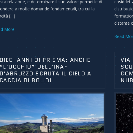
sta relazione, e determinare il suo valore permette di
cosiddett
pondere a molte domande fondamentali, tra cui la
distribuz
ocità […]
formazione
distante c
ad More
Read Mo
DIECI ANNI DI PRISMA: ANCHE
VIA
“L’OCCHIO” DELL’INAF
SCO
D’ABRUZZO SCRUTA IL CIELO A
COM
CACCIA DI BOLIDI
NUB