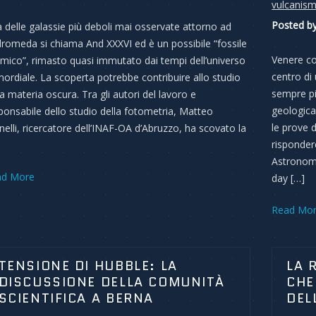
vulcanis
Posted by
 delle galassie più deboli mai osservate attorno ad
romeda si chiama And XXXVI ed è un possibile “fossile
Venere co
mico”, rimasto quasi immutato dai tempi dell’universo
centro di 
mordiale. La scoperta potrebbe contribuire allo studio
sempre pi
la materia oscura. Tra gli autori del lavoro e
geologic
ponsabile dello studio della fotometria, Matteo
le prove 
elli, ricercatore dell’INAF-OA d’Abruzzo, ha scovato la
risponder
Astronomy
ad More
day […]
Read Mo
TENSIONE DI HUBBLE: LA
LA 
DISCUSSIONE DELLA COMUNITÀ
CHE
SCIENTIFICA A BERNA
DEL