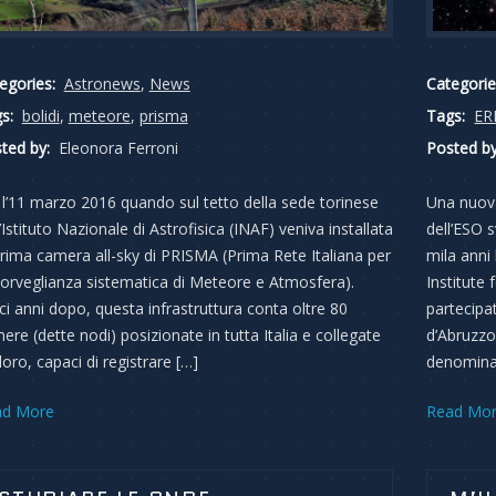
egories:
Astronews
,
News
Categorie
s:
bolidi
,
meteore
,
prisma
Tags:
ER
ted by:
Eleonora Ferroni
Posted by
 l’11 marzo 2016 quando sul tetto della sede torinese
Una nuov
l’Istituto Nazionale di Astrofisica (INAF) veniva installata
dell’ESO s
prima camera all-sky di PRISMA (Prima Rete Italiana per
mila anni
Sorveglianza sistematica di Meteore e Atmosfera).
Institute 
ci anni dopo, questa infrastruttura conta oltre 80
partecipa
ere (dette nodi) posizionate in tutta Italia e collegate
d’Abruzzo
 loro, capaci di registrare […]
denomina
ad More
Read Mo