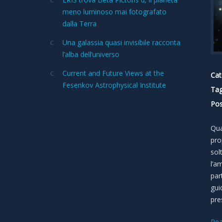
meno luminoso mai fotografato
dalla Terra
Una galassia quasi invisibile racconta
l’alba dell’universo
Current and Future Views at the
Cat
Fesenkov Astrophysical Institute
Tag
Pos
Qua
pro
sol
l’a
par
gui
pre
Re