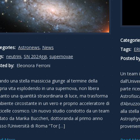
Categorie
egories:
Astronews
,
News
Tags:
ER
s:
neutrini
,
SN 2024ggi
,
supernovae
Posted by
ted by:
Eleonora Ferroni
Un team i
ndo una stella massiccia giunge al termine della
dall’Univ
pria vita esplodendo in una supernova, non libera
parte rice
tanto una quantità straordinaria di luce, ma trasforma
Astrofisi
mbiente circostante in un vero e proprio acceleratore di
d’Abruzzo
ticelle cosmico. Un nuovo studio condotto da un team
alla stell
dato da Marika Buccheri, dottoranda al primo anno
Astrophys
sso l’Università di Roma “Tor […]
provenien
ad More