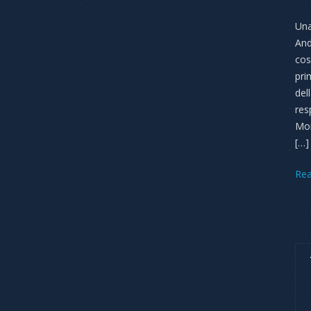
Una
And
cos
pri
del
res
Mon
[…]
Re