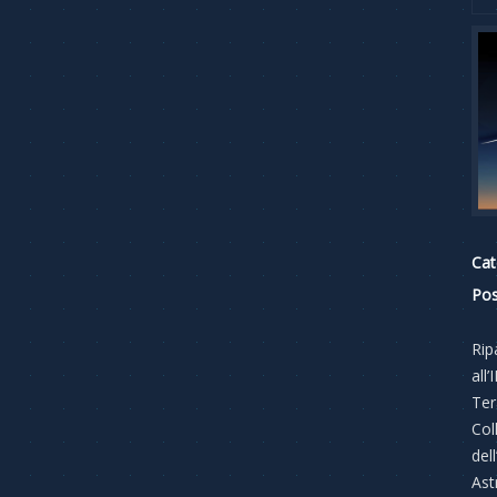
Cat
Pos
Rip
all
Ter
Col
del
Ast