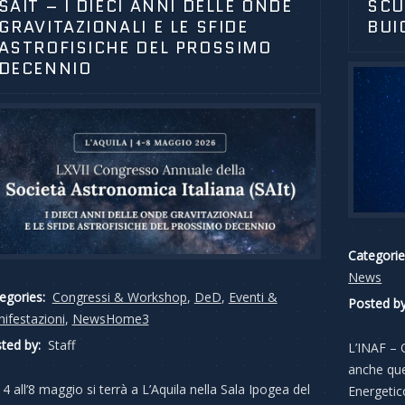
SAIT – I DIECI ANNI DELLE ONDE
SCU
GRAVITAZIONALI E LE SFIDE
BUI
ASTROFISICHE DEL PROSSIMO
DECENNIO
Categorie
News
egories:
Congressi & Workshop
,
DeD
,
Eventi &
Posted by
ifestazioni
,
NewsHome3
ted by:
Staff
L’INAF – 
anche que
 4 all’8 maggio si terrà a L’Aquila nella Sala Ipogea del
Energetico