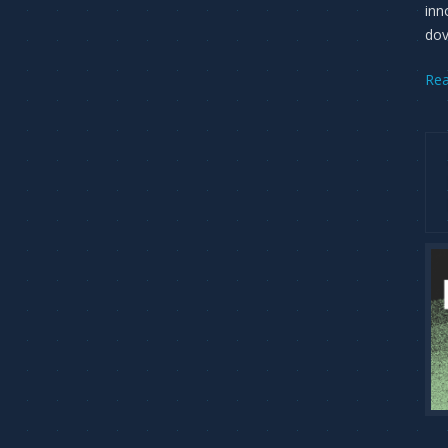
inn
dov
Re