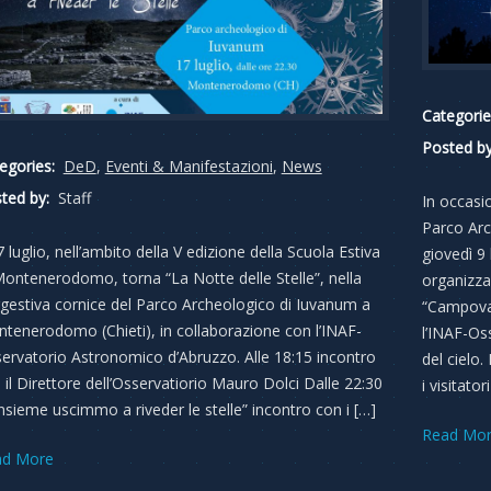
Categorie
Posted by
egories:
DeD
,
Eventi & Manifestazioni
,
News
ted by:
Staff
In occasio
Parco Arc
17 luglio, nell’ambito della V edizione della Scuola Estiva
giovedì 9
Montenerodomo, torna “La Notte delle Stelle”, nella
organizza
gestiva cornice del Parco Archeologico di Iuvanum a
“Campoval
tenerodomo (Chieti), in collaborazione con l’INAF-
l’INAF-Os
ervatorio Astronomico d’Abruzzo. Alle 18:15 incontro
del cielo
 il Direttore dell’Osservatiorio Mauro Dolci Dalle 22:30
i visitato
insieme uscimmo a riveder le stelle” incontro con i […]
Read Mo
ad More