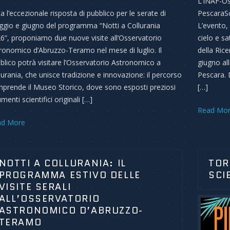
L’INAF-Os
a l’eccezionale risposta di pubblico per le serate di
PescaraSci
gio e giugno del programma “Notti a Collurania
L’evento,
6”, proponiamo due nuove visite all’Osservatorio
cielo e sa
ronomico d’Abruzzo-Teramo nel mese di luglio. Il
della Rice
blico potrà visitare l’Osservatorio Astronomico a
giugno al
lurania, che unisce tradizione e innovazione: il percorso
Pescara. 
prende il Museo Storico, dove sono esposti preziosi
[…]
menti scientifici originali […]
Read Mo
ad More
NOTTI A COLLURANIA: IL
TOR
PROGRAMMA ESTIVO DELLE
SCI
VISITE SERALI
ALL’OSSERVATORIO
ASTRONOMICO D’ABRUZZO-
TERAMO