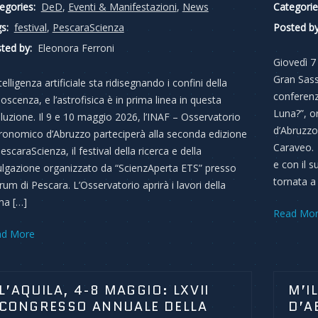
egories:
DeD
,
Eventi & Manifestazioni
,
News
Categorie
s:
festival
,
PescaraScienza
Posted by
ted by:
Eleonora Ferroni
Giovedì 7
Gran Sasso
telligenza artificiale sta ridisegnando i confini della
conferenz
oscenza, e l’astrofisica è in prima linea in questa
Luna?”, o
oluzione. Il 9 e 10 maggio 2026, l’INAF – Osservatorio
d’Abruzzo 
ronomico d’Abruzzo parteciperà alla seconda edizione
Caraveo. 
PescaraScienza, il festival della ricerca e della
e con il 
ulgazione organizzato da “ScienzAperta ETS” presso
tornata a
urum di Pescara. L’Osservatorio aprirà i lavori della
ma […]
Read Mo
ad More
L’AQUILA, 4-8 MAGGIO: LXVII
M’I
CONGRESSO ANNUALE DELLA
D’A