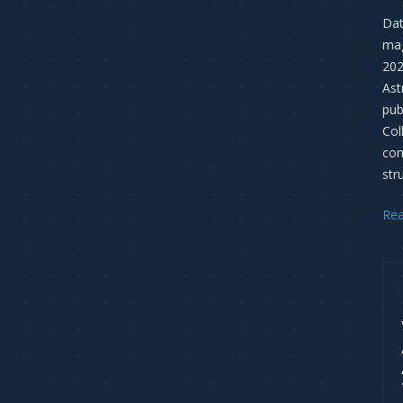
Dat
mag
202
Ast
pub
Col
com
stru
Re