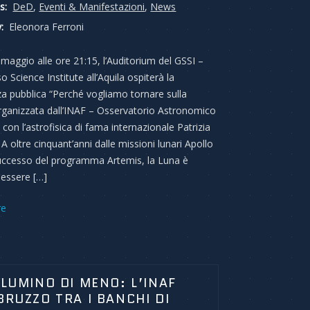
s:
DeD
,
Eventi & Manifestazioni
,
News
:
Eleonora Ferroni
 maggio alle ore 21:15, l’Auditorium del GSSI –
 Science Institute all’Aquila ospiterà la
a pubblica “Perché vogliamo tornare sulla
rganizzata dall’INAF – Osservatorio Astronomico
con l’astrofisica di fama internazionale Patrizia
A oltre cinquant’anni dalle missioni lunari Apollo
successo del programma Artemis, la Luna è
 essere […]
re
LLUMINO DI MENO: L’INAF
BRUZZO TRA I BANCHI DI