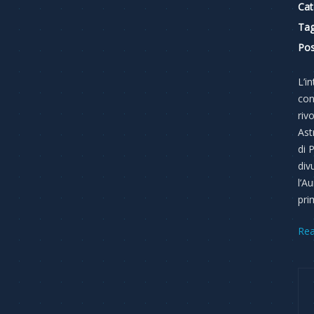
Cat
Tag
Pos
L’in
con
riv
Ast
di 
div
l’A
pri
Re