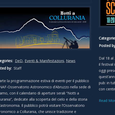
Categorie
Posted by
Dal 18 al
egories:
DeD
,
Eventi & Manifestazioni
,
News
il festiv
ted by:
Staff
oggi pres
quest’ann
arte la programmazione estiva di eventi per il pubblico
pub: in tu
’INAF-Osservatorio Astronomico d’Abruzzo nella sede di
con centin
amo, con il calendario di aperture serali “Notti a
lurania”, dedicate alla scoperta del cielo e della storia
Read Mo
l’astronomia. Il pubblico potrà visitare l’Osservatorio
ronomico a Collurania, che unisce tradizione e