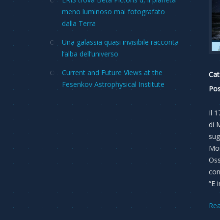
meno luminoso mai fotografato
dalla Terra
Una galassia quasi invisibile racconta
l’alba dell’universo
Current and Future Views at the
Cat
Fesenkov Astrophysical Institute
Pos
Il 
di 
sug
Mon
Oss
con
“E 
Re