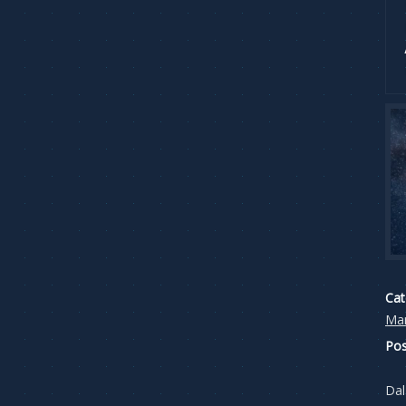
Cat
Man
Pos
Dal