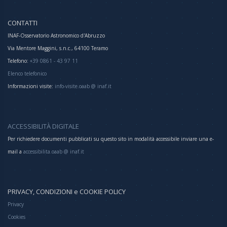
CONTATTI
INAF-Osservatorio Astronomico d'Abruzzo
Via Mentore Maggini, s.n.c., 64100 Teramo
Telefono:
+39 0861 - 43 97 11
Elenco telefonico
Informazioni visite:
info-visite.oaab @ inaf.it
ACCESSIBILITÀ DIGITALE
Per richiedere documenti pubblicati su questo sito in modalità accessibile inviare una e-
mail a
accessibilita.oaab @ inaf.it
PRIVACY, CONDIZIONI e COOKIE POLICY
Privacy
Cookies