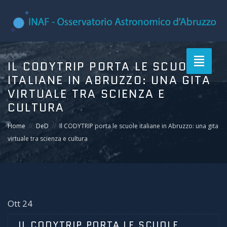
Toggle
IL CODYTRIP PORTA LE SCUOLE
navigati
ITALIANE IN ABRUZZO: UNA GITA
VIRTUALE TRA SCIENZA E
CULTURA
Home
DeD
Il CODYTRIP porta le scuole italiane in Abruzzo: una gita
virtuale tra scienza e cultura
Ott 24
IL CODYTRIP PORTA LE SCUOLE