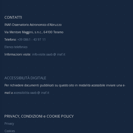
CONTATTI
INAF-Osservatorio Astronomico d'Abruzzo
Via Mentore Maggini, s.n.c., 64100 Teramo
Telefono:
+39 0861 - 43 97 11
Elenco telefonico
Informazioni visite:
info-visite.oaab @ inaf.it
ACCESSIBILITÀ DIGITALE
Per richiedere documenti pubblicati su questo sito in modalità accessibile inviare una e-
mail a
accessibilita.oaab @ inaf.it
PRIVACY, CONDIZIONI e COOKIE POLICY
Privacy
Cookies