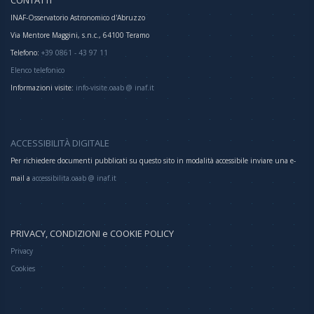
CONTATTI
INAF-Osservatorio Astronomico d'Abruzzo
Via Mentore Maggini, s.n.c., 64100 Teramo
Telefono:
+39 0861 - 43 97 11
Elenco telefonico
Informazioni visite:
info-visite.oaab @ inaf.it
ACCESSIBILITÀ DIGITALE
Per richiedere documenti pubblicati su questo sito in modalità accessibile inviare una e-
mail a
accessibilita.oaab @ inaf.it
PRIVACY, CONDIZIONI e COOKIE POLICY
Privacy
Cookies