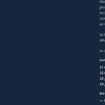
Mus
pro
Acc
con
un 
Se 
dida
In 
DA
21 
22 
23 
24 
MO
— I