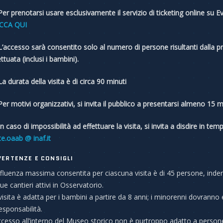
er prenotarsi usare esclusivamente il servizio di ticketing online su Ev
CCA QUI
’accesso sarà consentito solo al numero di persone risultanti dalla 
ttuata (inclusi i bambini).
a durata della visita è di circa 90 minuti
er motivi organizzativi, si invita il pubblico a presentarsi almeno 15 min
In caso di impossibilità ad effettuare la visita, si invita a disdire in t
ite.oaab @ inaf.it
VERTENZE E CONSIGLI
ffluenza massima consentita per ciascuna visita è di 45 persone, indero
due cantieri attivi in Osservatorio.
visita è adatta per i bambini a partire da 8 anni; i minorenni dovra
responsabilità.
ccesso all’interno del Museo storico non è purtroppo adatto a persone p