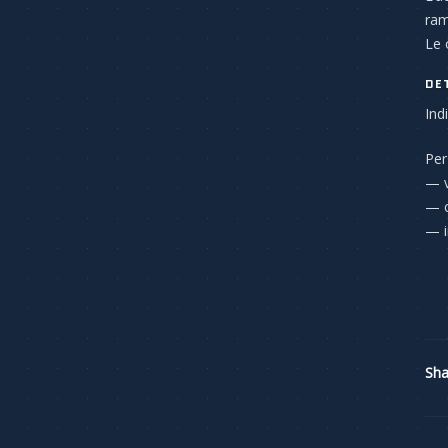
ram
Le 
DE
Ind
Per
— v
— c
— i
Sha