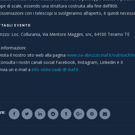
pe di scale, essendo una struttura costruita alla fine dell’800.
osservazioni con i telescopi si svolgeranno all’aperto, è quindi neces
TTAGLI EVENTO
irizzo: Loc. Collurania, Via Mentore Maggini, snc, 64100 Teramo TE
 informazioni:
isita il nostro sito web alla pagina
www.oa-abruzzo.inaf.it/outreach/v
onsulta i nostri canali social Facebook, Instagram, Linkedin e X
nvia un e-mail a
info-visite.oaab @ inaf.it
re: