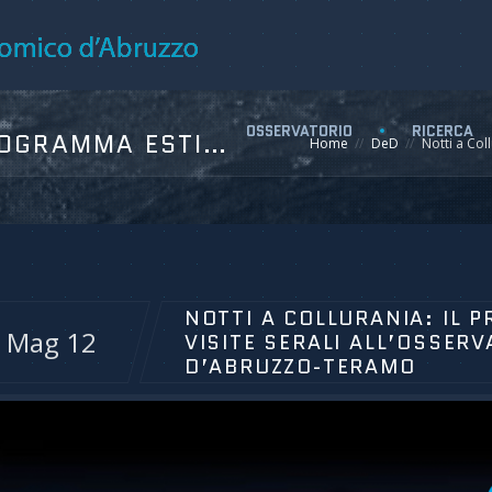
OSSERVATORIO
RICERCA
NOTTI A COLLURANIA: IL PROGRAMMA ESTIVO DELLE VISITE SERALI ALL’OSSERVATORIO ASTRONOMICO D’ABRUZZO-TERAMO
Home
DeD
Notti a Col
NOTTI A COLLURANIA: IL 
Mag 12
VISITE SERALI ALL’OSSER
D’ABRUZZO-TERAMO