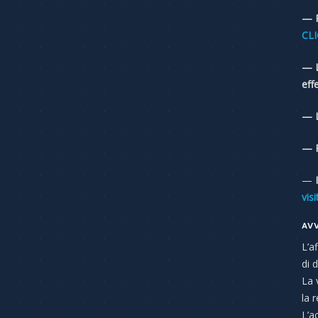
— P
CLI
— L
effe
— L
— P
—
vis
AV
L’a
di 
La 
la 
L’a