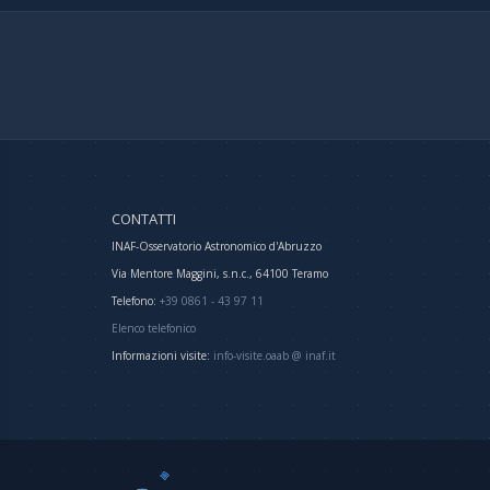
CONTATTI
INAF-Osservatorio Astronomico d'Abruzzo
Via Mentore Maggini, s.n.c., 64100 Teramo
Telefono:
+39 0861 - 43 97 11
Elenco telefonico
Informazioni visite:
info-visite.oaab @ inaf.it