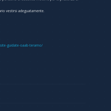
sario vestirsi adeguatamente.
isite-guidate-oaab-teramo/