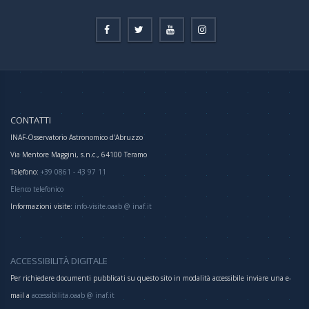
CONTATTI
INAF-Osservatorio Astronomico d'Abruzzo
Via Mentore Maggini, s.n.c., 64100 Teramo
Telefono:
+39 0861 - 43 97 11
Elenco telefonico
Informazioni visite:
info-visite.oaab @ inaf.it
ACCESSIBILITÀ DIGITALE
Per richiedere documenti pubblicati su questo sito in modalità accessibile inviare una e-
mail a
accessibilita.oaab @ inaf.it