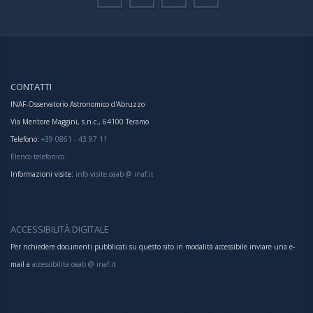
CONTATTI
INAF-Osservatorio Astronomico d'Abruzzo
Via Mentore Maggini, s.n.c., 64100 Teramo
Telefono:
+39 0861 - 43 97 11
Elenco telefonico
Informazioni visite:
info-visite.oaab @ inaf.it
ACCESSIBILITÀ DIGITALE
Per richiedere documenti pubblicati su questo sito in modalità accessibile inviare una e-
mail a
accessibilita.oaab @ inaf.it