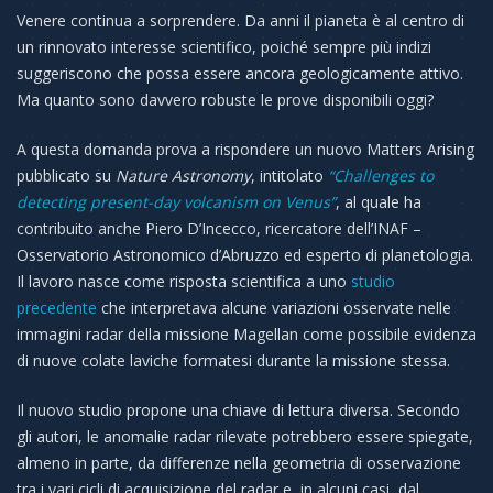
Venere continua a sorprendere. Da anni il pianeta è al centro di
un rinnovato interesse scientifico, poiché sempre più indizi
suggeriscono che possa essere ancora geologicamente attivo.
Ma quanto sono davvero robuste le prove disponibili oggi?
A questa domanda prova a rispondere un nuovo Matters Arising
pubblicato su
Nature Astronomy
, intitolato
“Challenges to
detecting present-day volcanism on Venus”
, al quale ha
contribuito anche Piero D’Incecco, ricercatore dell’INAF –
Osservatorio Astronomico d’Abruzzo ed esperto di planetologia.
Il lavoro nasce come risposta scientifica a uno
studio
precedente
che interpretava alcune variazioni osservate nelle
immagini radar della missione Magellan come possibile evidenza
di nuove colate laviche formatesi durante la missione stessa.
Il nuovo studio propone una chiave di lettura diversa. Secondo
gli autori, le anomalie radar rilevate potrebbero essere spiegate,
almeno in parte, da differenze nella geometria di osservazione
tra i vari cicli di acquisizione del radar e, in alcuni casi, dal