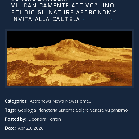
VULCANICAMENTE ATTIVO? UNO
STUDIO SU NATURE ASTRONOMY
INVITA ALLA CAUTELA
Categories:
Astronews
News
NewsHome3
Tags:
Geologia Planetaria
Sistema Solare
Venere
vulcanismo
Posted by:
Eleonora Ferroni
Date:
Apr 23, 2026