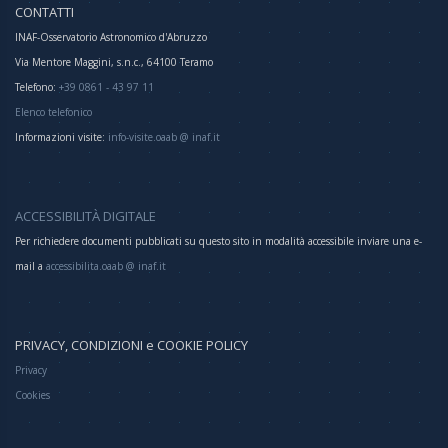
CONTATTI
INAF-Osservatorio Astronomico d'Abruzzo
Via Mentore Maggini, s.n.c., 64100 Teramo
Telefono:
+39 0861 - 43 97 11
Elenco telefonico
Informazioni visite:
info-visite.oaab @ inaf.it
ACCESSIBILITÀ DIGITALE
Per richiedere documenti pubblicati su questo sito in modalità accessibile inviare una e-
mail a
accessibilita.oaab @ inaf.it
PRIVACY, CONDIZIONI e COOKIE POLICY
Privacy
Cookies