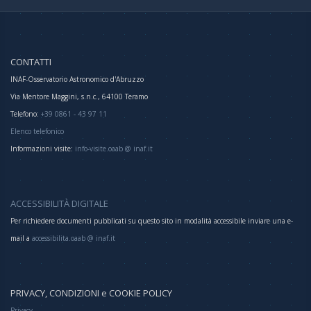
CONTATTI
INAF-Osservatorio Astronomico d'Abruzzo
Via Mentore Maggini, s.n.c., 64100 Teramo
Telefono:
+39 0861 - 43 97 11
Elenco telefonico
Informazioni visite:
info-visite.oaab @ inaf.it
ACCESSIBILITÀ DIGITALE
Per richiedere documenti pubblicati su questo sito in modalità accessibile inviare una e-
mail a
accessibilita.oaab @ inaf.it
PRIVACY, CONDIZIONI e COOKIE POLICY
Privacy