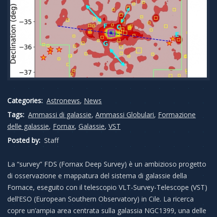
Categories:
Astronews
,
News
Tags:
Ammassi di galassie
,
Ammassi Globulari
,
Formazione
delle galassie
,
Fornax
,
Galassie
,
VST
Posted by:
Staff
La “survey” FDS (Fornax Deep Survey) è un ambizioso progetto
di osservazione e mappatura del sistema di galassie della
Fornace, eseguito con il telescopio VLT-Survey-Telescope (VST)
dell’ESO (European Southern Observatory) in Cile. La ricerca
copre un’ampia area centrata sulla galassia NGC1399, una delle