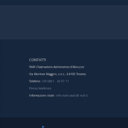
CONTATTI
INAF-Osservatorio Astronomico d'Abruzzo
Via Mentore Maggini, s.n.c., 64100 Teramo
Telefono:
+39 0861 - 43 97 11
Elenco telefonico
Informazioni visite:
info-visite.oaab @ inaf.it