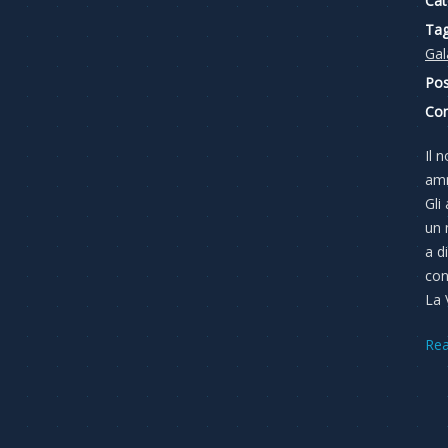
Cat
Tag
Gal
Pos
Co
Il 
amm
Gli
un 
a d
con
La 
Re