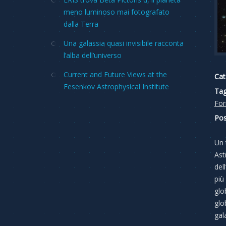
meno luminoso mai fotografato
dalla Terra
Una galassia quasi invisibile racconta
l’alba dell’universo
Current and Future Views at the
Cat
Fesenkov Astrophysical Institute
Tag
For
Pos
Un 
Ast
del
più
glo
glo
gal