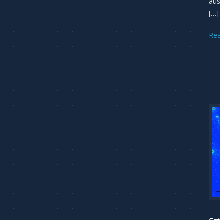
aust
[…]
Re