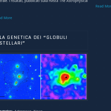
rale. I risultati, pubblicati sulla rivista The Astrophysical
Read Mo
ad More
LA GENETICA DEI “GLOBULI
STELLARI”