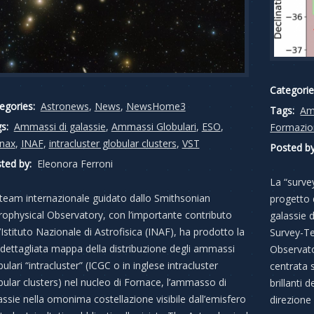
Categorie
egories:
Astronews
,
News
,
NewsHome3
Tags:
Am
s:
Ammassi di galassie
,
Ammassi Globulari
,
ESO
,
Formazion
nax
,
INAF
,
intracluster globular clusters
,
VST
Posted by
ted by:
Eleonora Ferroni
La “surve
team internazionale guidato dallo Smithsonian
progetto 
rophysical Observatory, con l’importante contributo
galassie 
l’Istituto Nazionale di Astrofisica (INAF), ha prodotto la
Survey-Te
 dettagliata mappa della distribuzione degli ammassi
Observato
bulari “intracluster” (ICGC o in inglese intracluster
centrata 
bular clusters) nel nucleo di Fornace, l’ammasso di
brillanti
assie nella omonima costellazione visibile dall’emisfero
direzione