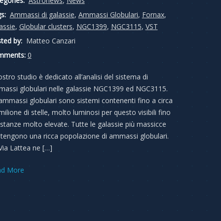
egories:
Astronews
,
News
s:
Ammassi di galassie
,
Ammassi Globulari
,
Fornax
,
assie
,
Globular clusters
,
NGC1399
,
NGC3115
,
VST
ted by:
Matteo Canzari
mments:
0
nostro studio è dedicato all’analisi del sistema di
assi globulari nelle galassie NGC1399 ed NGC3115.
 ammassi globulari sono sistemi contenenti fino a circa
milione di stelle, molto luminosi per questo visibili fino
istanze molto elevate. Tutte le galassie più massicce
tengono una ricca popolazione di ammassi globulari.
Via Lattea ne […]
ad More