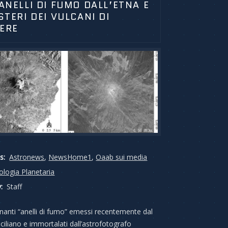
 ANELLI DI FUMO DALL’ETNA E
ISTERI DEI VULCANI DI
ERE
s:
Astronews
,
NewsHome1
,
Oaab sui media
ologia Planetaria
:
Staff
cinanti “anelli di fumo” emessi recentemente dal
iciliano e immortalati dall’astrofotografo