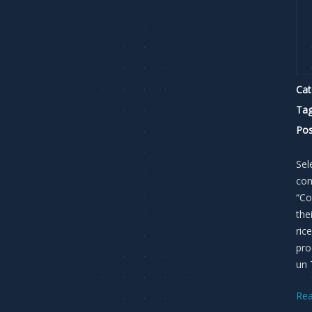
Cat
Tag
Pos
Sel
con
“Co
the
ric
pro
un 
Re