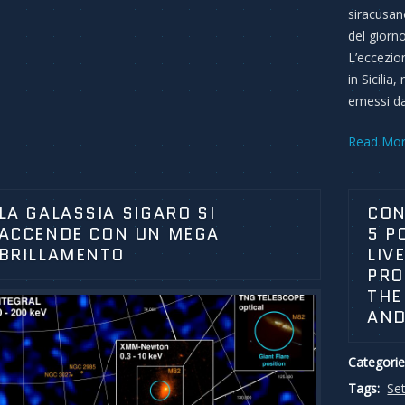
siracusan
del giorn
L’eccezion
in Sicilia
emessi dal
Read Mo
LA GALASSIA SIGARO SI
CON
ACCENDE CON UN MEGA
5 P
BRILLAMENTO
LIV
PRO
THE
AND
Categorie
Tags:
Set