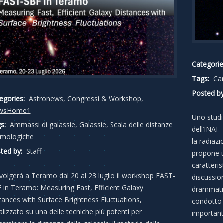
Categorie
Tags:
Ca
Posted by
egories:
Astronews
,
Congressi & Workshop
,
wsHome1
Uno studi
s:
Ammassi di galassie
,
Galassie
,
Scala delle distanze
dell’INAF
mologiche
la radiaz
ted by:
Staff
propone u
caratteris
svolgerà a Teramo dal 20 al 23 luglio il workshop FAST-
discussion
 in Teramo: Measuring Fast, Efficient Galaxy
drammatich
tances with Surface Brightness Fluctuations,
condotto 
alizzato su una delle tecniche più potenti per
important