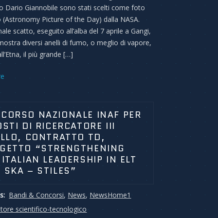
o Dario Giannobile sono stati scelti come foto
o (Astronomy Picture of the Day) dalla NASA.
ale scatto, eseguito all’alba del 7 aprile a Gangi,
, mostra diversi anelli di fumo, o meglio di vapore,
l’Etna, il più grande […]
re
CORSO NAZIONALE INAF PER
OSTI DI RICERCATORE III
ELLO, CONTRATTO TD,
GETTO “STRENGTHENING
 ITALIAN LEADERSHIP IN ELT
 SKA – STILES”
s:
Bandi & Concorsi
,
News
,
NewsHome1
tore scientifico-tecnologico