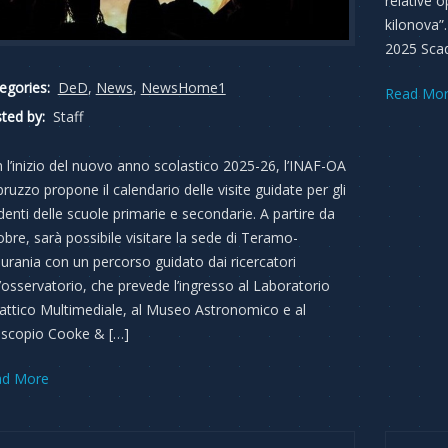
relative o
kilonova”
2025 Scad
egories:
DeD
,
News
,
NewsHome1
Read Mo
ted by:
Staff
 l’inizio del nuovo anno scolastico 2025-26, l’INAF-OA
bruzzo propone il calendario delle visite guidate per gli
denti delle scuole primarie e secondarie. A partire da
obre, sarà possibile visitare la sede di Teramo-
lurania con un percorso guidato dai ricercatori
l’osservatorio, che prevede l’ingresso al Laboratorio
attico Multimediale, al Museo Astronomico e al
escopio Cooke & […]
ad More