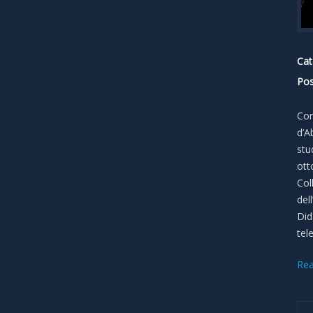
Cat
Pos
Con
d’A
stu
ott
Col
del
Did
tel
Re