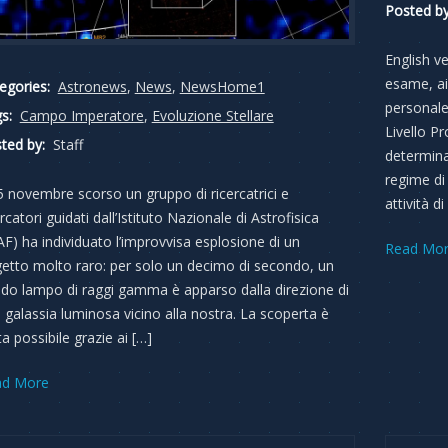
Posted by
English v
esame, ai 
egories:
Astronews
,
News
,
NewsHome1
personale
s:
Campo Imperatore
,
Evoluzione Stellare
Livello P
ted by:
Staff
determina
regime di
15 novembre scorso un gruppo di ricercatrici e
attività di
ercatori guidati dall’Istituto Nazionale di Astrofisica
AF) ha individuato l’improvvisa esplosione di un
Read Mo
etto molto raro: per solo un decimo di secondo, un
ido lampo di raggi gamma è apparso dalla direzione di
 galassia luminosa vicino alla nostra. La scoperta è
ta possibile grazie ai […]
ad More