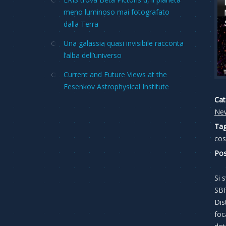
meno luminoso mai fotografato
dalla Terra
Una galassia quasi invisibile racconta
l’alba dell’universo
Current and Future Views at the
Fesenkov Astrophysical Institute
Cat
Ne
Tag
cos
Pos
Si 
SBF
Dis
foc