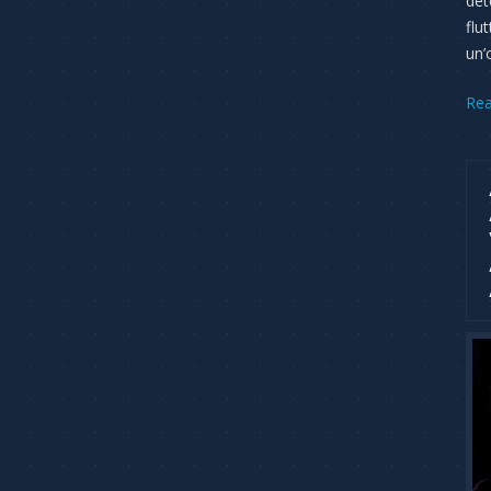
det
flu
un’
Re