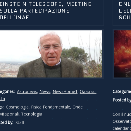
EINSTEIN TELESCOPE, MEETING
ONL
SULLA PARTECIPAZIONE
DEL
DELL’INAF
SCU
egories:
Astronews
,
News
,
NewsHome1
,
Oaab sui
Categorie
dia
Posted by
s:
Cosmologia
,
Fisica Fondamentale
,
Onde
vitazionali
,
Tecnologia
Con il nu
Osservato
ted by:
Staff
calendario