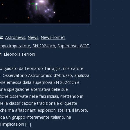
s:
Astronews
,
News
,
NewsHome1
mpo Imperatore
,
SN 2024bch
,
Supernove
,
WOT
:
Eleonora Ferroni
o guidato da Leonardo Tartaglia, ricercatore
 – Osservatorio Astronomico d’Abruzzo, analizza
ione emessa dalla supernova SN 2024bch e
na spiegazione alternativa delle sue
tiche osservate nelle fasi iniziali, mettendo in
e la classificazione tradizionale di queste
e ma affascinanti esplosioni stellari. Il lavoro,
da un gruppo interamente italiano, ha
i implicazioni […]