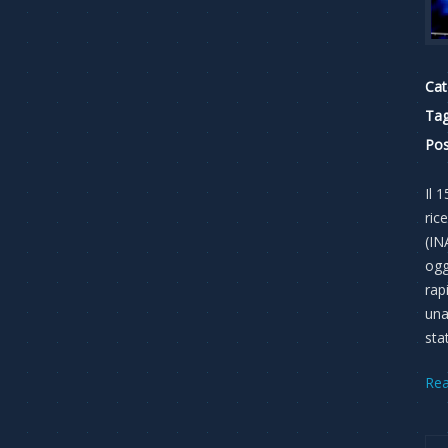
Cat
Tag
Pos
Il 
ric
(IN
ogg
rap
una
sta
Re