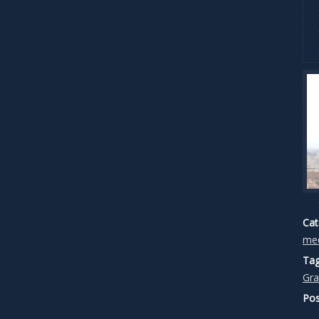
Cat
me
Tag
Gra
Pos