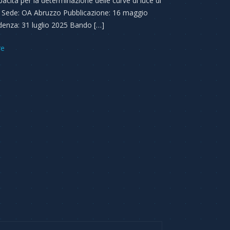
pacità per la determinazione delle curve di luce di
. Sede: OA Abruzzo Pubblicazione: 16 maggio
enza: 31 luglio 2025 Bando […]
re