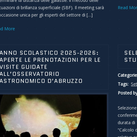
erminare la distanza delle galassie: il metodo delle
ttuazioni di brillanza superficiale (SBF). Il meeting sarà
Read Mo
occasione unica per gli esperti del settore di […]
ad More
ANNO SCOLASTICO 2025-2026:
SEL
APERTE LE PRENOTAZIONI PER LE
STU
VISITE GUIDATE
ALL’OSSERVATORIO
Categorie
ASTRONOMICO D’ABRUZZO
Tags:
Set
Posted by
Selezione 
conferime
durata di
“Calcolo 