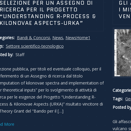
SELEZIONE PER UN ASSEGNO DI
GLI
RICERCA PER IL PROGETTO
I M
“UNDERSTANDING R-PROCESS &
VEN
KILONOVAE ASPECTS-URKA”
egories:
Bandi & Concorsi
,
News
,
NewsHome1
s:
Settore scientifico-tecnologico
ted by:
Staff
ezione pubblica, per titoli ed eventuale colloquio, per il
ferimento di un Assegno di ricerca dal titolo
mputation of kilonovae spectra and implementation of
ir theoretical inputs” per lo svolgimento di attività di
Categorie
erca per le esigenze del Progetto “Understanding R-
Tags:
Ge
cess & Kilonovae Aspects (URKA)” risultato vincitore di
Posted by
Theory Grant del “Bando per il […]
Gli affas
ad More
vulcano s